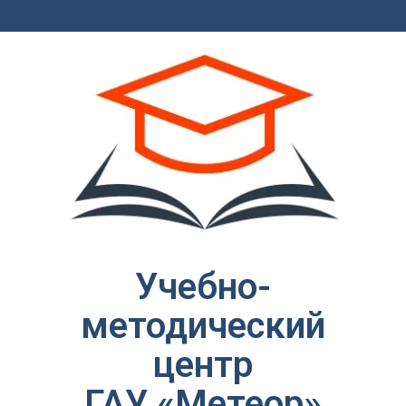
Учебно-
методический
центр
ГАУ «Метеор»