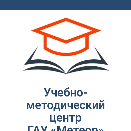
Учебно-
методический
центр
ГАУ «Метеор»