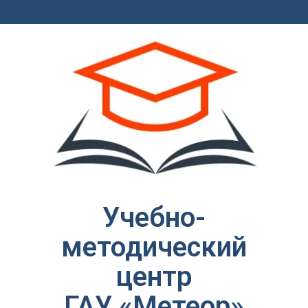
Учебно-
методический
центр
ГАУ «Метеор»