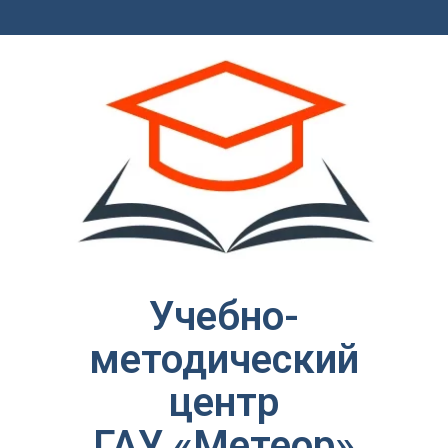
Учебно-
методический
центр
ГАУ «Метеор»