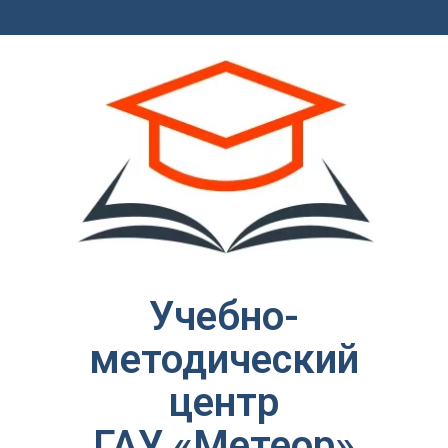
Учебно-
методический
центр
ГАУ «Метеор»