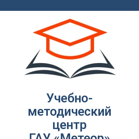
Учебно-
методический
центр
ГАУ «Метеор»